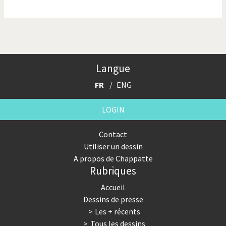
La finance et ses crises
La France en marche
La guerre de Poutine
La Suisse UDC
Le Best-Of
Le boson de Higgs
Langue
Le climat change
Les années Bush
FR
ENG
Les années Obama
Les inégalités croissent
LOGIN
Les vacances
Otages suisse en Libye
Contact
Utiliser un dessin
Pakistan incertain
Pascal Couchepin
A propos de Chappatte
Rubriques
Pauvres banques suisses!
Peur des virus
Accueil
Pot-pourri
SOS l'Europe!
Dessins de presse
Les + récents
Souvenir de Fukushima
Terrorisme
Tous les dessins