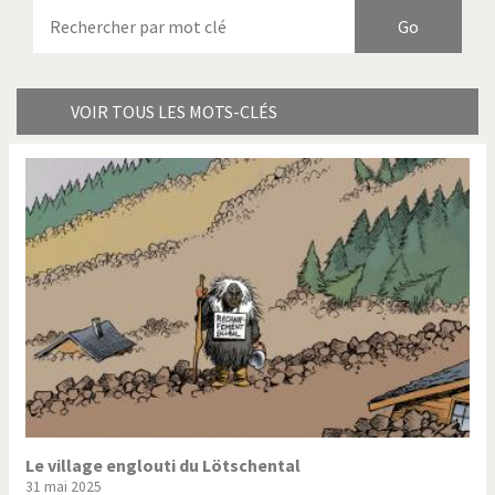
Armes à domicile
Bienvenue en Italie
Birmanie
Brexitland
Bye Biden!
Catholique ou pas très?
VOIR TOUS LES MOTS-CLÉS
Chère énergie!
Crise grecque
Cybermonde
Du printemps arabe à
l'hiver
Election présidentielle US
Guerre en Syrie
Hopp Deutschland
Israël - Palestine
L'Amérique et les armes
L'Iran tremble
La Chine et nous
La Corée du Nord: guerre ou
paix?
Le village englouti du Lötschental
31 mai 2025