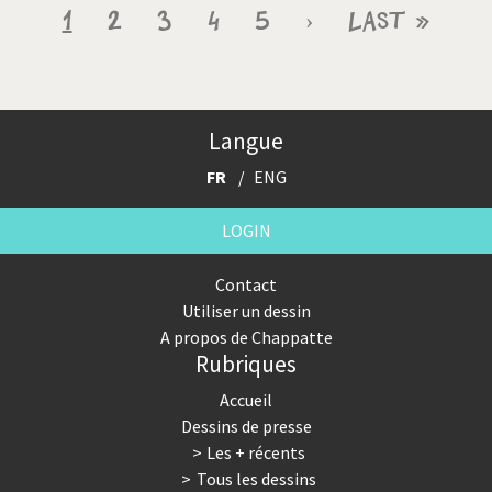
Pagination
Page
1
Page
2
Page
3
Page
4
Page
5
Page
›
Dernière
Last »
courante
suivante
page
Langue
FR
ENG
LOGIN
Contact
Utiliser un dessin
A propos de Chappatte
Rubriques
Accueil
Dessins de presse
Les + récents
Tous les dessins