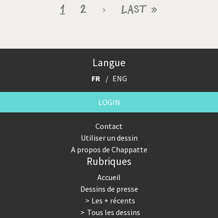
Pagination
Page
1
Page
2
Page
›
Dernière
Last »
courante
suivante
page
Langue
FR
ENG
LOGIN
Contact
Utiliser un dessin
A propos de Chappatte
Rubriques
Accueil
Dessins de presse
Les + récents
Tous les dessins