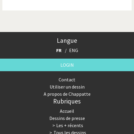
La finance et ses crises
La France en marche
La guerre de Poutine
La Suisse UDC
Le Best-Of
Le boson de Higgs
Langue
Le climat change
Les années Bush
FR
ENG
Les années Obama
Les inégalités croissent
LOGIN
Les vacances
Otages suisse en Libye
Contact
Utiliser un dessin
Pakistan incertain
Pascal Couchepin
A propos de Chappatte
Rubriques
Pauvres banques suisses!
Peur des virus
Accueil
Pot-pourri
SOS l'Europe!
Dessins de presse
Les + récents
Souvenir de Fukushima
Terrorisme
Tous les dessins