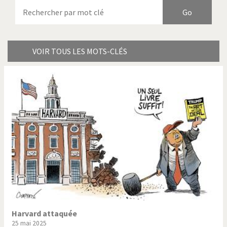
Armes à domicile
Bienvenue en Italie
Birmanie
Brexitland
Bye Biden!
Catholique ou pas très?
VOIR TOUS LES MOTS-CLÉS
Chère énergie!
Crise grecque
Cybermonde
Du printemps arabe à
l'hiver
Election présidentielle US
Guerre en Syrie
Hopp Deutschland
Israël - Palestine
L'Amérique et les armes
L'Iran tremble
La Chine et nous
La Corée du Nord: guerre ou
paix?
Harvard attaquée
25 mai 2025