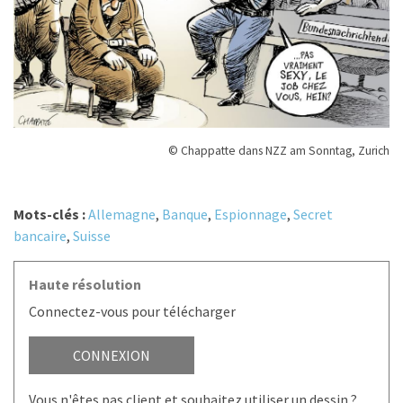
© Chappatte dans NZZ am Sonntag, Zurich
Mots-clés :
Allemagne
,
Banque
,
Espionnage
,
Secret
bancaire
,
Suisse
Haute résolution
Connectez-vous pour télécharger
CONNEXION
Vous n'êtes pas client et souhaitez utiliser un dessin ?