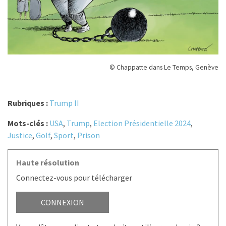
© Chappatte dans Le Temps, Genève
Rubriques :
Trump II
Mots-clés :
USA
,
Trump
,
Election Présidentielle 2024
,
Justice
,
Golf
,
Sport
,
Prison
Haute résolution
Connectez-vous pour télécharger
CONNEXION