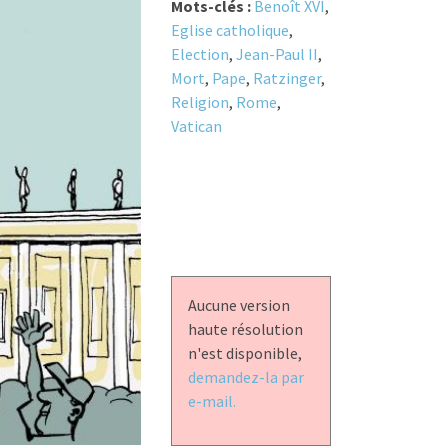
Mots-clés :
Benoît XVI
,
Eglise catholique
,
Election
,
Jean-Paul II
,
Mort
,
Pape
,
Ratzinger
,
Religion
,
Rome
,
Vatican
Aucune version
haute résolution
n'est disponible,
demandez-la par
e-mail.