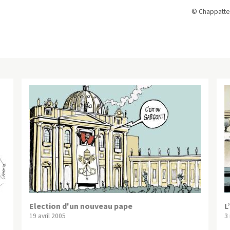
© Chappatte
Election d'un nouveau pape
L
19 avril 2005
3