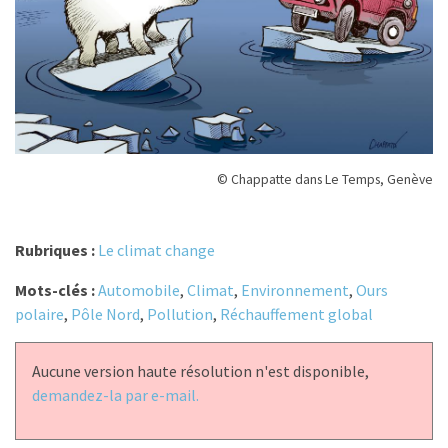
© Chappatte dans Le Temps, Genève
Rubriques :
Le climat change
Mots-clés :
Automobile
,
Climat
,
Environnement
,
Ours
polaire
,
Pôle Nord
,
Pollution
,
Réchauffement global
Aucune version haute résolution n'est disponible,
demandez-la par e-mail.