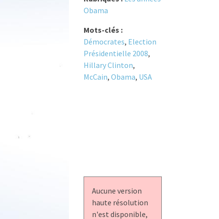
Obama
Mots-clés :
Démocrates
,
Election
Présidentielle 2008
,
Hillary Clinton
,
McCain
,
Obama
,
USA
Aucune version
haute résolution
n'est disponible,