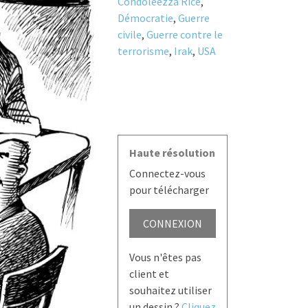
Condoleezza Rice
,
Démocratie
,
Guerre
civile
,
Guerre contre le
terrorisme
,
Irak
,
USA
Haute résolution
Connectez-vous
pour télécharger
CONNEXION
Vous n'êtes pas
client et
souhaitez utiliser
un dessin ?
Cliquez