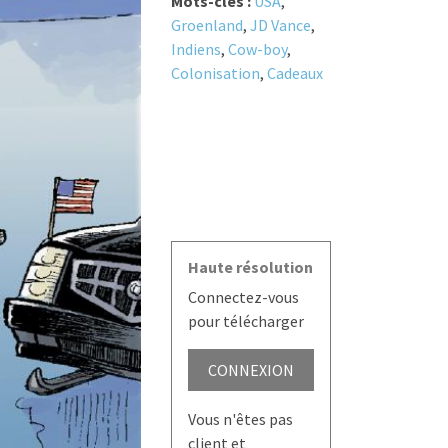
Mots-clés :
USA
,
Groenland
,
JD Vance
,
Indiens
,
Cow-boy
,
Colonisation
,
Cadeaux
Haute résolution
Connectez-vous
pour télécharger
CONNEXION
Vous n'êtes pas
client et