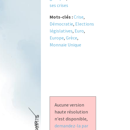
ses crises
Mots-clés :
Crise
,
Démocratie
,
Elections
législatives
,
Euro
,
Europe
,
Grèce
,
Monnaie Unique
Aucune version
haute résolution
n'est disponible,
demandez-la par