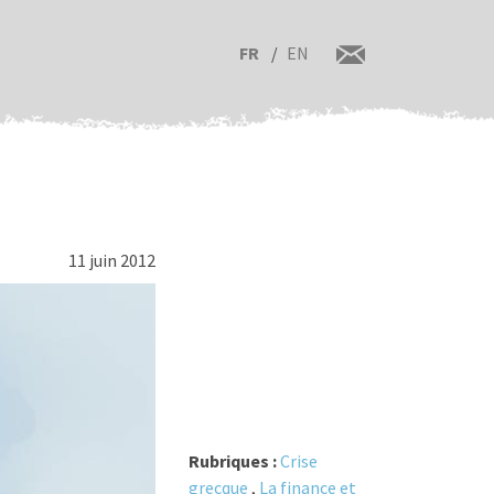
FR
EN
11 juin 2012
Rubriques :
Crise
grecque
,
La finance et