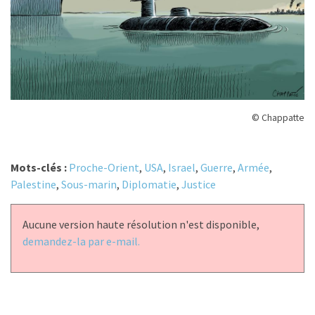
© Chappatte
Mots-clés :
Proche-Orient
,
USA
,
Israel
,
Guerre
,
Armée
,
Palestine
,
Sous-marin
,
Diplomatie
,
Justice
Aucune version haute résolution n'est disponible,
demandez-la par e-mail.