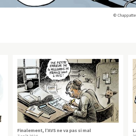
© Chappatte
Finalement, l'AVS ne va pas si mal
L