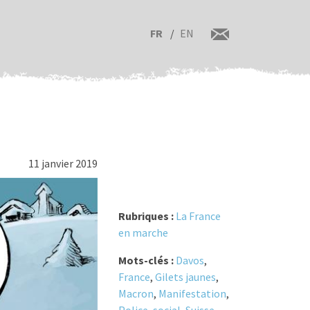
FR
EN
11 janvier 2019
Rubriques :
La France
en marche
Mots-clés :
Davos
,
France
,
Gilets jaunes
,
Macron
,
Manifestation
,
Police
,
social
,
Suisse
,