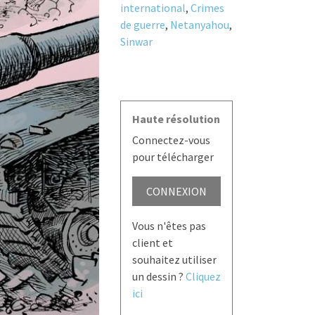
international
,
Crimes
de guerre
,
Netanyahou
,
Sinwar
Haute résolution
Connectez-vous
pour télécharger
CONNEXION
Vous n'êtes pas
client et
souhaitez utiliser
un dessin ?
Cliquez
ici