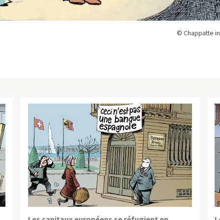
© Chappatte in
Les capitaux européens se réfugient en
L