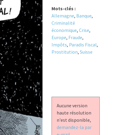
Mots-clés :
Allemagne
,
Banque
,
Criminalité
économique
,
Crise
,
Europe
,
Fraude
,
Impôts
,
Paradis Fiscal
,
Prostitution
,
Suisse
Aucune version
haute résolution
n'est disponible,
demandez-la par
e-mail.