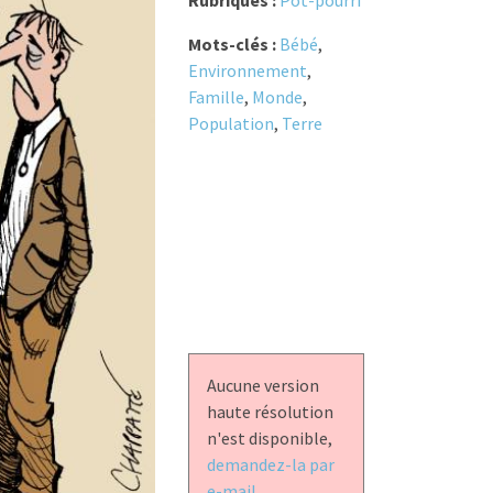
Rubriques :
Pot-pourri
Mots-clés :
Bébé
,
Environnement
,
Famille
,
Monde
,
Population
,
Terre
Aucune version
haute résolution
n'est disponible,
demandez-la par
e-mail.