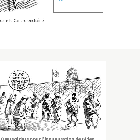
dans le Canard enchaîné
0'000 soldats pour l'inauguration de Biden