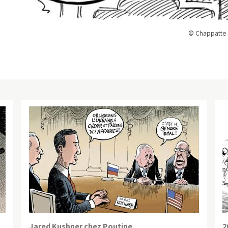
© Chappatte 
Jared Kushner chez Poutine
2