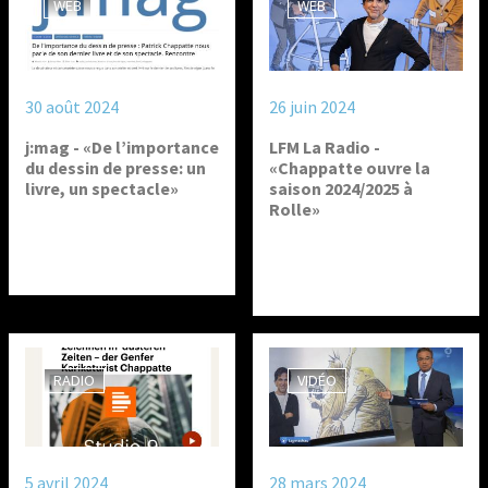
WEB
WEB
30 août 2024
26 juin 2024
j:mag - «De l’importance
LFM La Radio -
du dessin de presse: un
«Chappatte ouvre la
livre, un spectacle»
saison 2024/2025 à
Rolle»
RADIO
VIDÉO
5 avril 2024
28 mars 2024