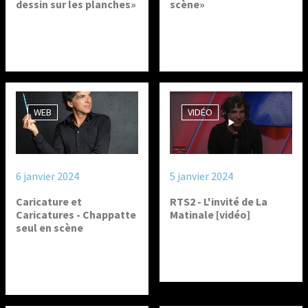
dessin sur les planches»
scène»
WEB
VIDÉO
6 janvier 2024
5 janvier 2024
Caricature et
RTS2 - L'invité de La
Caricatures - Chappatte
Matinale [vidéo]
seul en scène