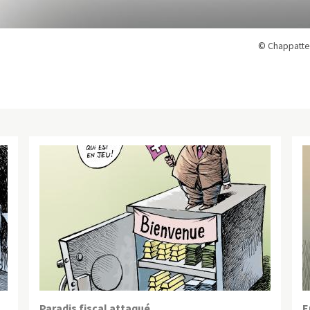
© Chappatte
Paradis fiscal attaqué
E