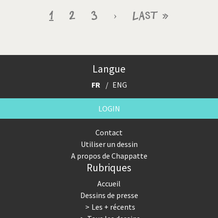
Pagination
Page
1
Page
2
Page
3
Page
›
Dernière
Last »
courante
suivante
page
Langue
FR
ENG
LOGIN
Contact
Utiliser un dessin
A propos de Chappatte
Rubriques
Accueil
Dessins de presse
Les + récents