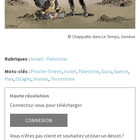
© Chappatte dans Le Temps, Genève
Rubriques :
Israel - Palestine
Mots-clés :
Proche-Orient
,
Israel
,
Palestine
,
Gaza
,
Guerre
,
Paix
,
Otages
,
Hamas
,
Terrorisme
Haute résolution
Connectez-vous pour télécharger
CONNEXION
Vous n'êtes pas client et souhaitez utiliser un dessin ?