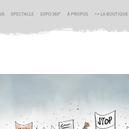
US
SPECTACLE
EXPO 360°
À PROPOS
>> LA BOUTIQUE