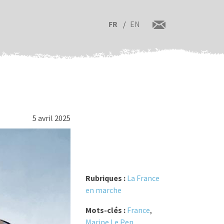
FR
EN
5 avril 2025
Rubriques :
La France
en marche
Mots-clés :
France
,
Marine Le Pen
,