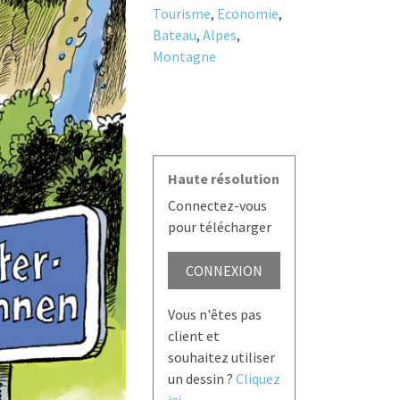
Tourisme
,
Economie
,
Bateau
,
Alpes
,
Montagne
Haute résolution
Connectez-vous
pour télécharger
CONNEXION
Vous n'êtes pas
client et
souhaitez utiliser
un dessin ?
Cliquez
ici