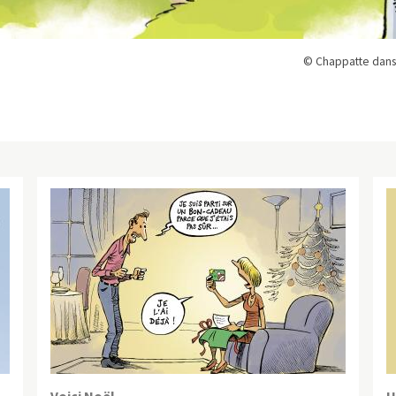
© Chappatte dans
Voici Noël
H