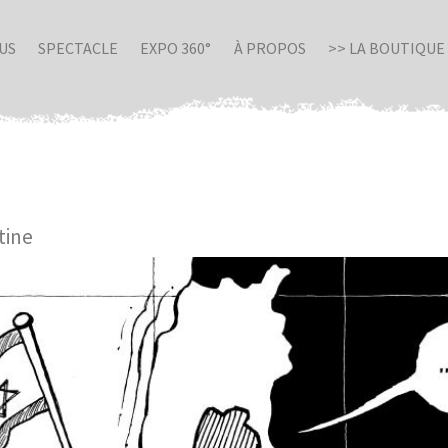
US
SPECTACLE
EXPO 360°
À PROPOS
>> LA BOUTIQUE
tine