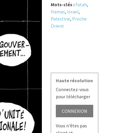
Mots-clés :
Fatah
,
Hamas
,
Israel
,
Palestine
,
Proche
Orient
Haute résolution
Connectez-vous
pour télécharger
CONNEXION
Vous n'êtes pas
client et