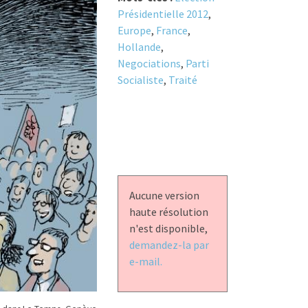
Présidentielle 2012
,
Europe
,
France
,
Hollande
,
Negociations
,
Parti
Socialiste
,
Traité
Aucune version
haute résolution
n'est disponible,
demandez-la par
e-mail.