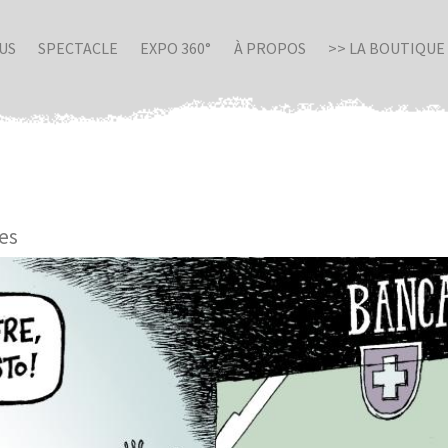
US
SPECTACLE
EXPO 360°
À PROPOS
>> LA BOUTIQUE
ses