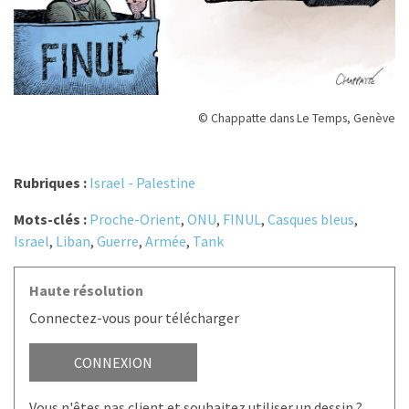
© Chappatte dans Le Temps, Genève
Rubriques :
Israel - Palestine
Mots-clés :
Proche-Orient
,
ONU
,
FINUL
,
Casques bleus
,
Israel
,
Liban
,
Guerre
,
Armée
,
Tank
Haute résolution
Connectez-vous pour télécharger
CONNEXION
Vous n'êtes pas client et souhaitez utiliser un dessin ?