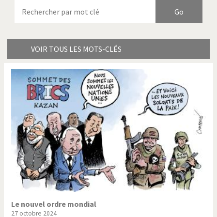
Armes à domicile
Bienvenue en Italie
Birmanie
Brexitland
Bye Biden!
Catholique ou pas très?
VOIR TOUS LES MOTS-CLÉS
Chère énergie!
Crise grecque
Cybermonde
Du printemps arabe à
l'hiver
Election présidentielle US
Guerre en Syrie
Hopp Deutschland
Israël - Palestine
L'Amérique et les armes
L'Iran tremble
La Chine et nous
La Corée du Nord: guerre ou
paix?
Le nouvel ordre mondial
27 octobre 2024