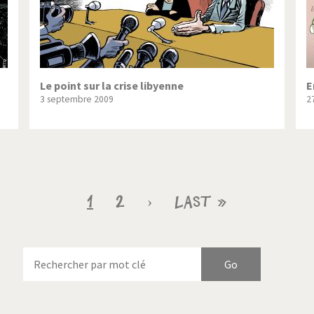
Le point sur la crise libyenne
E
3 septembre 2009
2
Page
1
Page
2
Page
›
Dernière
Last »
courante
suivante
page