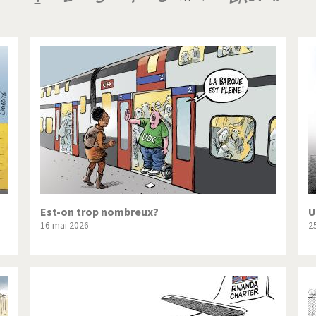
ique ou pas très?
Chère énergie!
courante
suivante
page
ntemps arabe à l'hiver
Election présidentielle US
 - Palestine
L'Amérique et les armes
ée du Nord: guerre ou paix?
La finance et ses crises
isse UDC
Le Best-Of
nnées Bush
Les années Obama
 suisse en Libye
Pakistan incertain
Est-on trop nombreux?
U
16 mai 2026
2
es virus
Pot-pourri
risme
Trump II