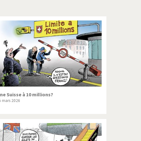
Crise grecque
Guerre en Syrie
L'Iran tremble
La France en marche
Le boson de Higgs
Les inégalités croissent
Pascal Couchepin
ne Suisse à 10 millions?
5 mars 2026
SOS l'Europe!
Un monde de foot