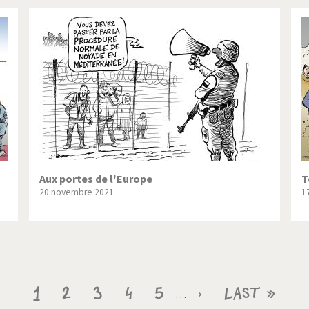
Aux portes de l'Europe
T
20 novembre 2021
1
Page
1
Page
2
Page
3
Page
4
Page
5
Page
›
Dernière
Last »
…