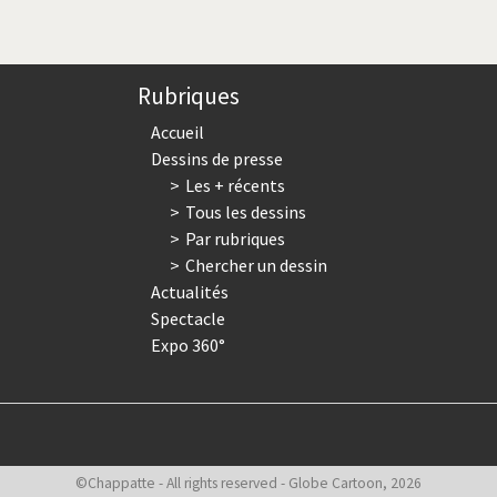
courante
suivante
page
Rubriques
Accueil
Dessins de presse
Les + récents
Tous les dessins
Par rubriques
Chercher un dessin
Actualités
Spectacle
Expo 360°
©Chappatte - All rights reserved - Globe Cartoon, 2026