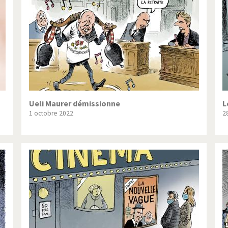
ique ou pas très?
Chère énergie!
ntemps arabe à l'hiver
Election présidentielle US
 - Palestine
L'Amérique et les armes
ée du Nord: guerre ou paix?
La finance et ses crises
isse UDC
Le Best-Of
Ueli Maurer démissionne
L
1 octobre 2022
2
nnées Bush
Les années Obama
 suisse en Libye
Pakistan incertain
es virus
Pot-pourri
risme
Trump II