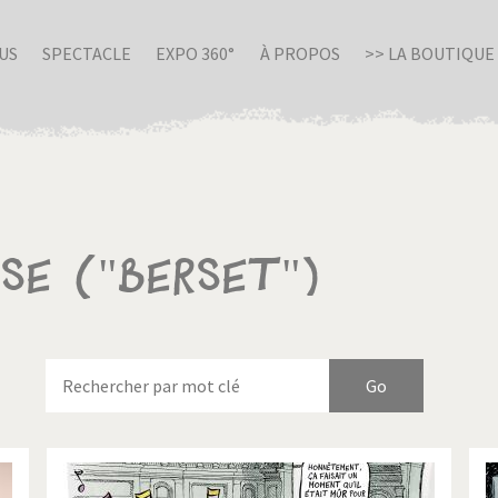
US
SPECTACLE
EXPO 360°
À PROPOS
>> LA BOUTIQUE
sse ("Berset")
nue en Italie
Birmanie