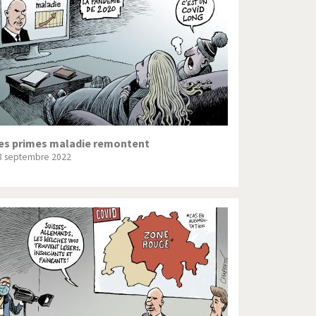
Crise grecque
Guerre en Syrie
L'Iran tremble
La France en marche
Le boson de Higgs
es primes maladie remontent
8 septembre 2022
Les inégalités croissent
Pascal Couchepin
SOS l'Europe!
Un monde de foot