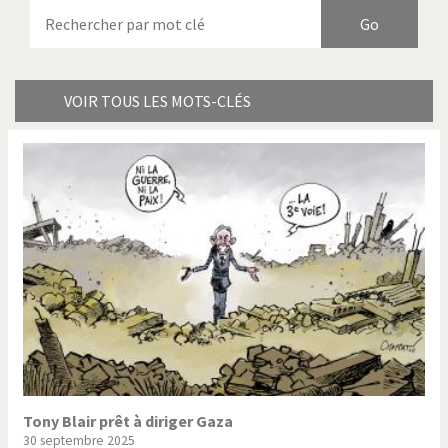
Armes à domicile
Bienvenue en Italie
Birmanie
Brexitland
Bye Biden!
Catholique ou pas très?
VOIR TOUS LES MOTS-CLÉS
Chère énergie!
Crise grecque
Cybermonde
Du printemps arabe à
l'hiver
Election présidentielle US
Guerre en Syrie
Hopp Deutschland
Israël - Palestine
L'Amérique et les armes
L'Iran tremble
La Chine et nous
La Corée du Nord: guerre ou
paix?
Tony Blair prêt à diriger Gaza
30 septembre 2025