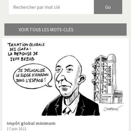
Armes à domicile
Bienvenue en Italie
Birmanie
Brexitland
Bye Biden!
Catholique ou pas très?
VOIR TOUS LES MOTS-CLÉS
Chère énergie!
Crise grecque
Cybermonde
Du printemps arabe à
l'hiver
Election présidentielle US
Guerre en Syrie
Hopp Deutschland
Israël - Palestine
L'Amérique et les armes
L'Iran tremble
La Chine et nous
La Corée du Nord: guerre ou
paix?
Impôt global minimum
17 juin 2021