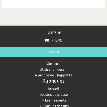
La finance et ses crises
La France en marche
La guerre de Poutine
La Suisse UDC
Le Best-Of
Le boson de Higgs
Langue
Le climat change
Les années Bush
FR
ENG
Les années Obama
Les inégalités croissent
LOGIN
Les vacances
Otages suisse en Libye
Contact
Utiliser un dessin
Pakistan incertain
Pascal Couchepin
A propos de Chappatte
Rubriques
Pauvres banques suisses!
Peur des virus
Accueil
Pot-pourri
SOS l'Europe!
Dessins de presse
Les + récents
Souvenir de Fukushima
Terrorisme
Tous les dessins