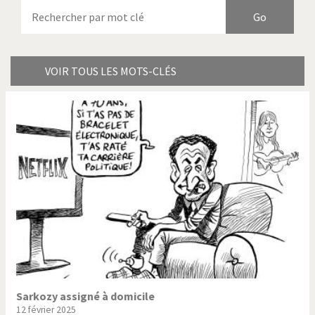
Armes à domicile
Bienvenue en Italie
Birmanie
Brexitland
Bye Biden!
Catholique ou pas très?
VOIR TOUS LES MOTS-CLÉS
Chère énergie!
Crise grecque
Cybermonde
Du printemps arabe à
l'hiver
Election présidentielle US
Guerre en Syrie
Hopp Deutschland
Israël - Palestine
L'Amérique et les armes
L'Iran tremble
La Chine et nous
La Corée du Nord: guerre ou
paix?
Sarkozy assigné à domicile
12 février 2025