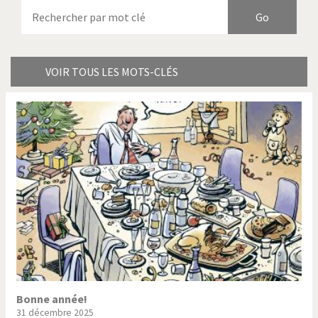
Armes à domicile
Bienvenue en Italie
Birmanie
Brexitland
Bye Biden!
Catholique ou pas très?
VOIR TOUS LES MOTS-CLÉS
Chère énergie!
Crise grecque
Cybermonde
Du printemps arabe à
l'hiver
Election présidentielle US
Guerre en Syrie
Hopp Deutschland
Israël - Palestine
L'Amérique et les armes
L'Iran tremble
La Chine et nous
La Corée du Nord: guerre ou
paix?
Bonne année!
31 décembre 2025