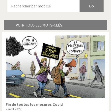
Armes à domicile
Bienvenue en Italie
Birmanie
Brexitland
Bye Biden!
Catholique ou pas très?
VOIR TOUS LES MOTS-CLÉS
Chère énergie!
Crise grecque
Cybermonde
Du printemps arabe à
l'hiver
Election présidentielle US
Guerre en Syrie
Hopp Deutschland
Israël - Palestine
L'Amérique et les armes
L'Iran tremble
La Chine et nous
La Corée du Nord: guerre ou
paix?
Fin de toutes les mesures Covid
2 avril 2022