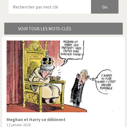
Armes à domicile
Bienvenue en Italie
Birmanie
Brexitland
Bye Biden!
Catholique ou pas très?
VOIR TOUS LES MOTS-CLÉS
Chère énergie!
Crise grecque
Cybermonde
Du printemps arabe à
l'hiver
Election présidentielle US
Guerre en Syrie
Hopp Deutschland
Israël - Palestine
L'Amérique et les armes
L'Iran tremble
La Chine et nous
La Corée du Nord: guerre ou
paix?
Meghan et Harry se débinent
12 janvier 2020