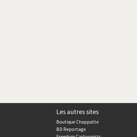
Crise grecque
Guerre en Syrie
L'Iran tremble
La France en marche
Le boson de Higgs
Les inégalités croissent
Pascal Couchepin
SOS l'Europe!
Les autres sites
Un monde de foot
Boutique Chappatte
BD Reportage
Freedom Cartoonists