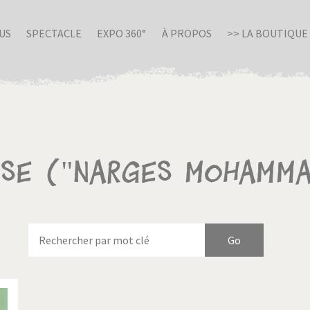
US
SPECTACLE
EXPO 360°
À PROPOS
>> LA BOUTIQUE
sse ("Narges Mohamma
nue en Italie
Birmanie