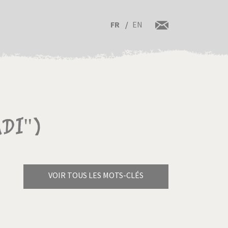
FR
EN
di")
VOIR TOUS LES MOTS-CLÉS
Brexitland