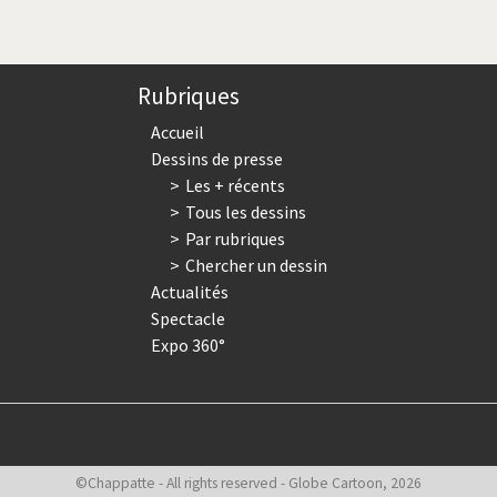
courante
suivante
page
Rubriques
Accueil
Dessins de presse
Les + récents
Tous les dessins
Par rubriques
Chercher un dessin
Actualités
Spectacle
Expo 360°
©Chappatte - All rights reserved - Globe Cartoon, 2026