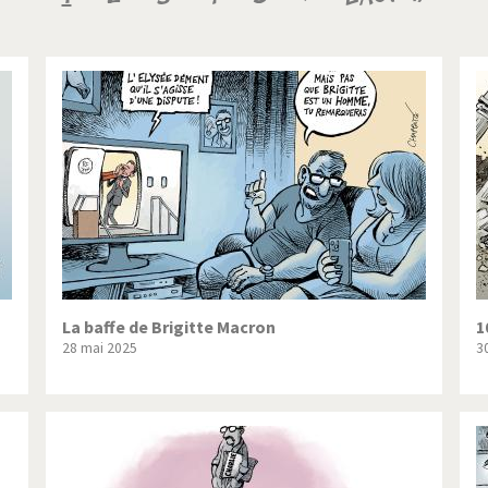
ique ou pas très?
Chère énergie!
courante
suivante
page
ntemps arabe à l'hiver
Election présidentielle US
 - Palestine
L'Amérique et les armes
ée du Nord: guerre ou paix?
La finance et ses crises
isse UDC
Le Best-Of
nnées Bush
Les années Obama
 suisse en Libye
Pakistan incertain
La baffe de Brigitte Macron
1
28 mai 2025
30
es virus
Pot-pourri
risme
Trump II