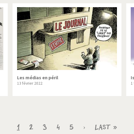
Les médias en péril
I
13 février 2022
1
Page
1
Page
2
Page
3
Page
4
Page
5
Page
›
Dernière
Last »