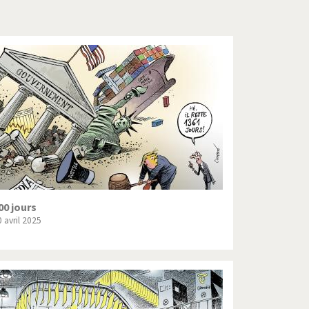
Crise grecque
Guerre en Syrie
L'Iran tremble
La France en marche
Le boson de Higgs
Les inégalités croissent
Pascal Couchepin
00 jours
 avril 2025
SOS l'Europe!
Un monde de foot