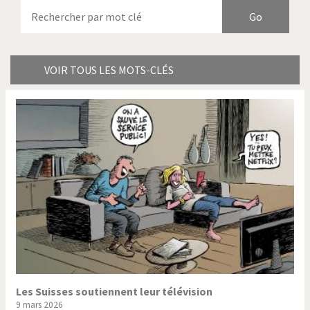
Armes à domicile
Bienvenue en Italie
Birmanie
Brexitland
Bye Biden!
Catholique ou pas très?
VOIR TOUS LES MOTS-CLÉS
Chère énergie!
Crise grecque
Cybermonde
Du printemps arabe à
l'hiver
Election présidentielle US
Guerre en Syrie
Hopp Deutschland
Israël - Palestine
L'Amérique et les armes
L'Iran tremble
La Chine et nous
La Corée du Nord: guerre ou
paix?
Les Suisses soutiennent leur télévision
9 mars 2026