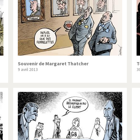
ique ou pas très?
Chère énergie!
ntemps arabe à l'hiver
Election présidentielle US
 - Palestine
L'Amérique et les armes
ée du Nord: guerre ou paix?
La finance et ses crises
isse UDC
Le Best-Of
Souvenir de Margaret Thatcher
T
9 avril 2013
3
nnées Bush
Les années Obama
 suisse en Libye
Pakistan incertain
es virus
Pot-pourri
risme
Trump II