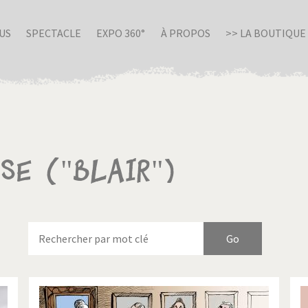
US
SPECTACLE
EXPO 360°
À PROPOS
>> LA BOUTIQUE
se ("Blair")
nue en Italie
Birmanie