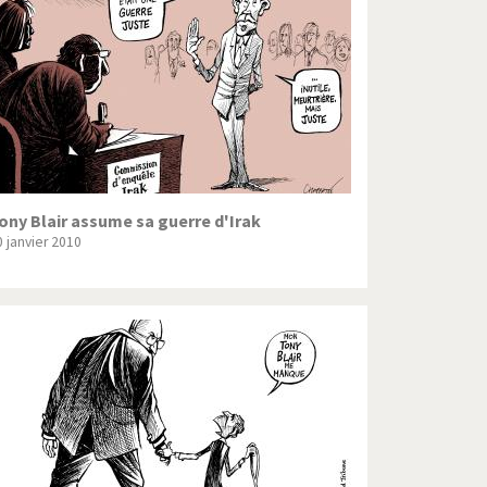
Crise grecque
Guerre en Syrie
L'Iran tremble
La France en marche
Le boson de Higgs
ony Blair assume sa guerre d'Irak
0 janvier 2010
Les inégalités croissent
Pascal Couchepin
SOS l'Europe!
Un monde de foot