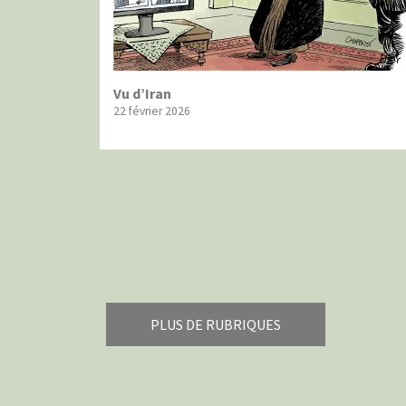
Vu d’Iran
22 février 2026
Pagination
PLUS DE RUBRIQUES
Armes à domicile
Bienven