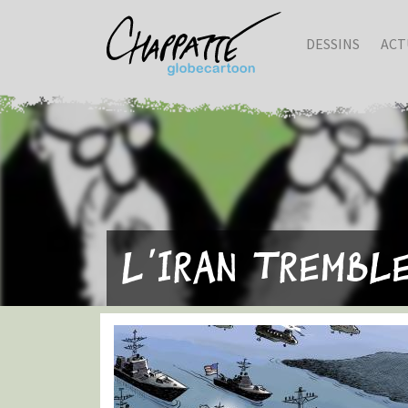
DESSINS
ACT
L'Iran trembl