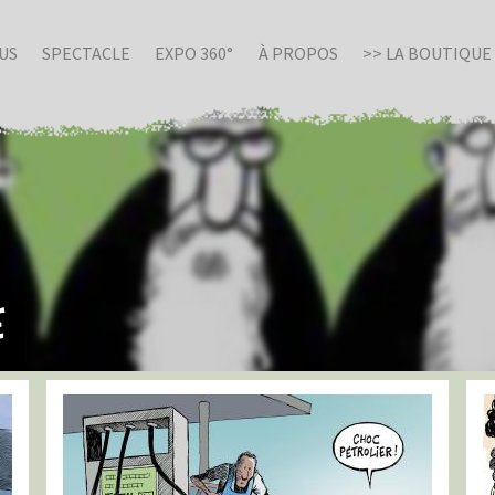
US
SPECTACLE
EXPO 360°
À PROPOS
>> LA BOUTIQUE
e