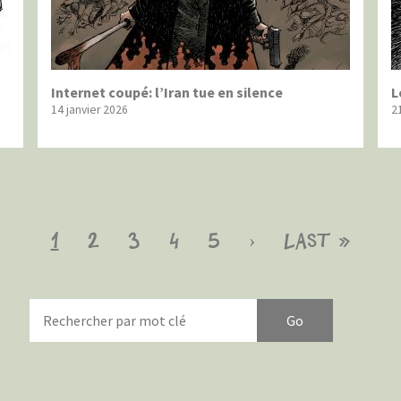
Internet coupé: l’Iran tue en silence
L
14 janvier 2026
2
Page
1
Page
2
Page
3
Page
4
Page
5
Page
›
Dernière
Last »
courante
suivante
page
ue en Italie
Birmanie