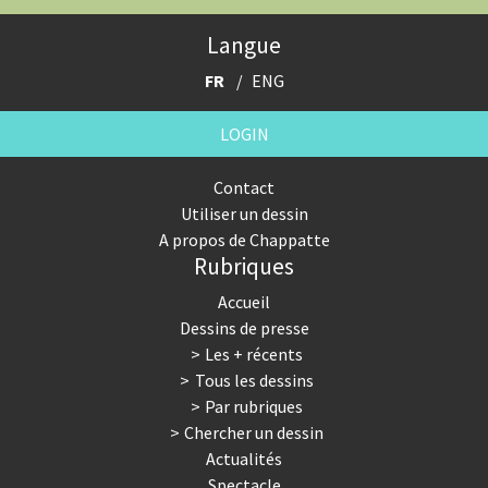
Cybermonde
Du printemps arabe à l'hiver
Langue
Election présidentielle US
Guerre en Syrie
FR
ENG
Hopp Deutschland
Israël - Palestine
LOGIN
L'Amérique et les armes
L'Iran tremble
Contact
Utiliser un dessin
La Chine et nous
La Corée du Nord: guerre ou
A propos de Chappatte
paix?
Rubriques
La finance et ses crises
La France en marche
Accueil
Dessins de presse
La guerre de Poutine
La Suisse UDC
Les + récents
Tous les dessins
Le Best-Of
Le boson de Higgs
Par rubriques
Chercher un dessin
Le climat change
Les années Bush
Actualités
Spectacle