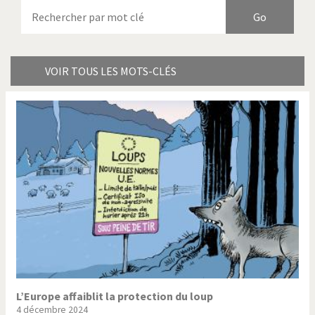
Armes à domicile
Bienvenue en Italie
Birmanie
Brexitland
Bye Biden!
Catholique ou pas très?
VOIR TOUS LES MOTS-CLÉS
Chère énergie!
Crise grecque
Cybermonde
Du printemps arabe à
l'hiver
Election présidentielle US
Guerre en Syrie
Hopp Deutschland
Israël - Palestine
L'Amérique et les armes
L'Iran tremble
La Chine et nous
La Corée du Nord: guerre ou
paix?
L’Europe affaiblit la protection du loup
4 décembre 2024