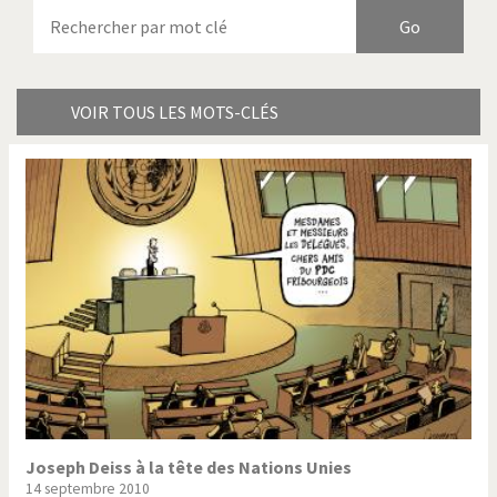
Armes à domicile
Bienvenue en Italie
Birmanie
Brexitland
Bye Biden!
Catholique ou pas très?
VOIR TOUS LES MOTS-CLÉS
Chère énergie!
Crise grecque
Cybermonde
Du printemps arabe à
l'hiver
Election présidentielle US
Guerre en Syrie
Hopp Deutschland
Israël - Palestine
L'Amérique et les armes
L'Iran tremble
La Chine et nous
La Corée du Nord: guerre ou
paix?
Joseph Deiss à la tête des Nations Unies
14 septembre 2010