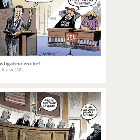
Crise grecque
Guerre en Syrie
L'Iran tremble
La France en marche
Le boson de Higgs
nstigateur en chef
1 février 2021
Les inégalités croissent
Pascal Couchepin
SOS l'Europe!
Un monde de foot