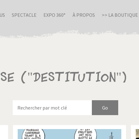
US
SPECTACLE
EXPO 360°
À PROPOS
>> LA BOUTIQUE
sse ("Destitution")
nue en Italie
Birmanie