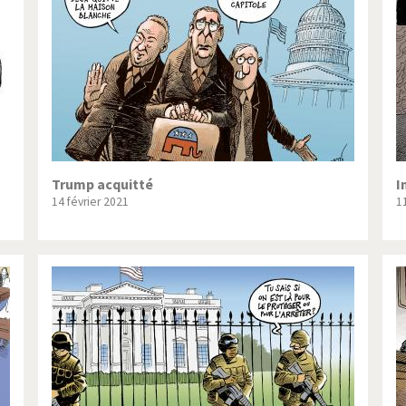
ique ou pas très?
Chère énergie!
ntemps arabe à l'hiver
Election présidentielle US
 - Palestine
L'Amérique et les armes
ée du Nord: guerre ou paix?
La finance et ses crises
isse UDC
Le Best-Of
Trump acquitté
I
14 février 2021
1
nnées Bush
Les années Obama
 suisse en Libye
Pakistan incertain
es virus
Pot-pourri
risme
Trump II