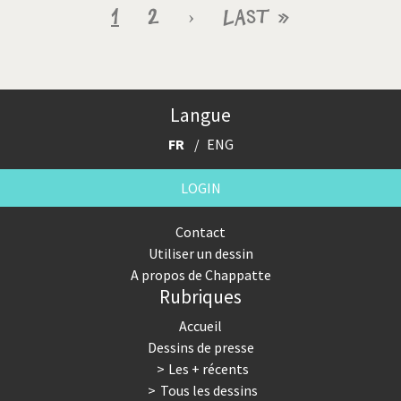
Pagination
Page
1
Page
2
Page
›
Dernière
Last »
courante
suivante
page
Langue
FR
ENG
LOGIN
Contact
Utiliser un dessin
A propos de Chappatte
Rubriques
Accueil
Dessins de presse
Les + récents
Tous les dessins